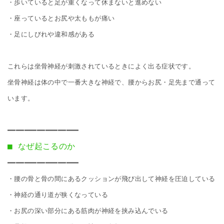
・歩いていると足が重くなって休まないと進めない

・座っているとお尻や太ももが痛い

・足にしびれや違和感がある

これらは坐骨神経が刺激されているときによく出る症状です。

坐骨神経は体の中で一番大きな神経で、腰からお尻・足先まで通って
います。

■ なぜ起こるのか
━━━━━━━━━━━━━━━━━

・腰の骨と骨の間にあるクッションが飛び出して神経を圧迫している

・神経の通り道が狭くなっている

・お尻の深い部分にある筋肉が神経を挟み込んでいる
