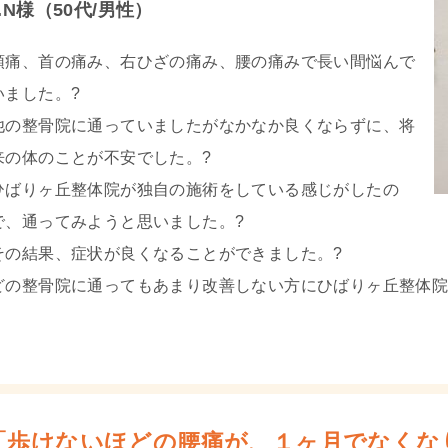
.N様（50代/男性）
頭痛、首の痛み、右ひざの痛み、腰の痛みで長い間悩んで
いました。
?
他の整骨院に通っていましたがなかなか良くならずに、将
来の体のことが不安でした。
?
ひばりヶ丘整体院が独自の施術をしている感じがしたの
で、通ってみようと思いました。
?
その結果、症状が良くなることができました。
?
どの整骨院に通ってもあまり改善しない方にひばりヶ丘整体
「歩けないほどの腰痛が、１ヶ月でなくな