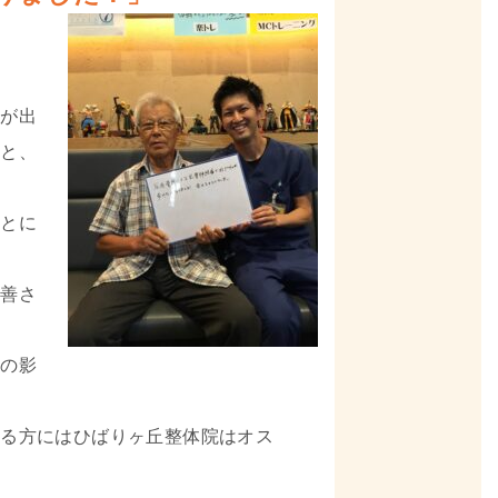
障が出
かと、
ことに
改善さ
その影
いる方にはひばりヶ丘整体院はオス