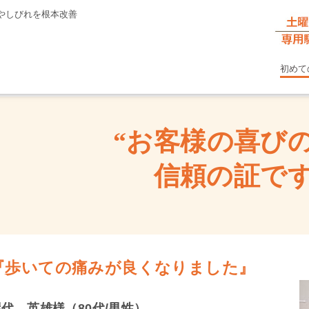
やしびれを根本改善
初めて
“お客様の喜び
信頼の証です
『歩いての痛みが良くなりました』
屋代 英雄様（80代/男性）