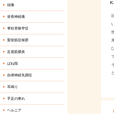
K
頭痛
坐骨神経痛
脊柱管狭窄症
梨状筋症候群
足底筋膜炎
ばね指
自律神経失調症
耳鳴り
手足の痺れ
ヘルニア