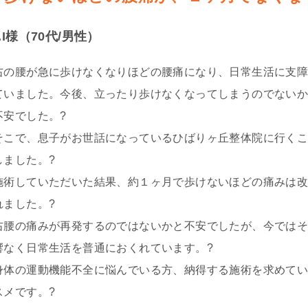
.I様（70代/男性）
右の腰が急に歩けなくなりほどの腰痛になり、日常生活に支
ていました。今後、立ったり歩けなくなってしまうのでない
不安でした。
?
そこで、息子がお世話になっているひばりヶ丘整体院に行く
しました。
?
施術していただいた結果、約１ヶ月で歩けないほどの痛みは
れました。
?
右腰の痛みが再発するのではないかと不安でしたが、今では
響なく日常生活を普通におくれています。
?
身体の運動機能不全に悩んでいる方、納得する施術を求めて
スメです。
?