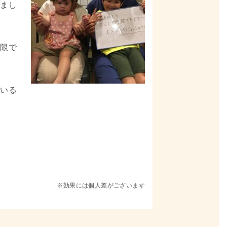
りまし
小限で
ている
※効果には個人差がございます